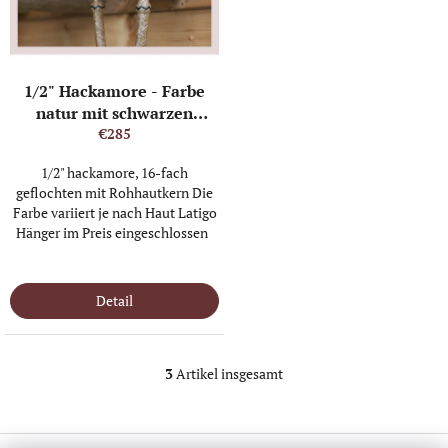
1/2" Hackamore - Farbe
natur mit schwarzen
Strings
€285
1/2" hackamore, 16-fach
geflochten mit Rohhautkern Die
Farbe variiert je nach Haut Latigo
Hänger im Preis eingeschlossen
IN STOCK
(1 ST)
Detail
3
Artikel insgesamt
S
t
e
u
F