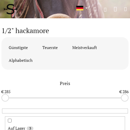
Zum
War
Suchen
M
Inhalt
Login
springen
1/2" hackamore
P
r
Günstigste
Teuerste
Meistverkauft
o
d
Alphabetisch
u
k
t
Preis
s
o
€
285
€
286
r
t
i
e
r
u
Auf Lager
3