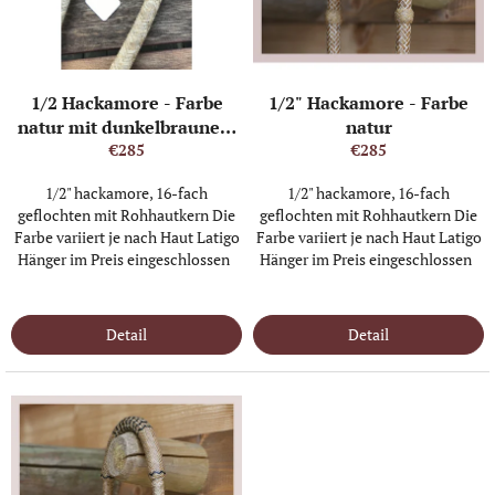
d
e
r
P
1/2 Hackamore - Farbe
1/2" Hackamore - Farbe
r
natur mit dunkelbraunem
natur
o
Nosebutton und Heelknot
€285
€285
d
u
1/2" hackamore, 16-fach
1/2" hackamore, 16-fach
k
geflochten mit Rohhautkern Die
geflochten mit Rohhautkern Die
t
Farbe variiert je nach Haut Latigo
Farbe variiert je nach Haut Latigo
Hänger im Preis eingeschlossen
Hänger im Preis eingeschlossen
e
IN STOCK
(1 ST)
IN STOCK
(3 ST)
Detail
Detail