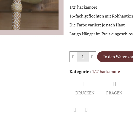
1/2" hackamore,
16-fach geflochten mit Rohhautke
Die Farbe variiert je nach Haut
Latigo Hänger im Preis eingeschlo
In den Warenko
Kategorie
:
1/2" hackamore
DRUCKEN
FRAGEN
Twitter
Facebook