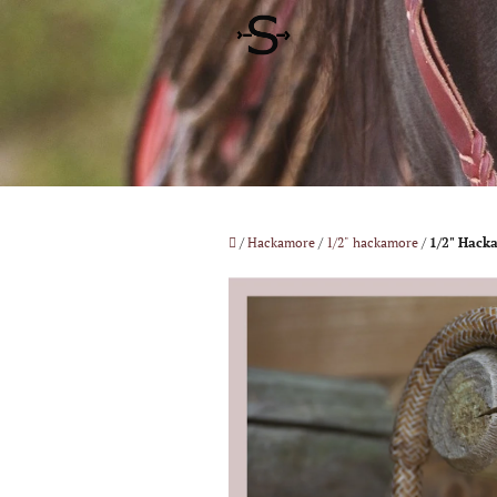
Zum
Inhalt
springen
Startseite
/
Hackamore
/
1/2" hackamore
/
1/2" Hacka