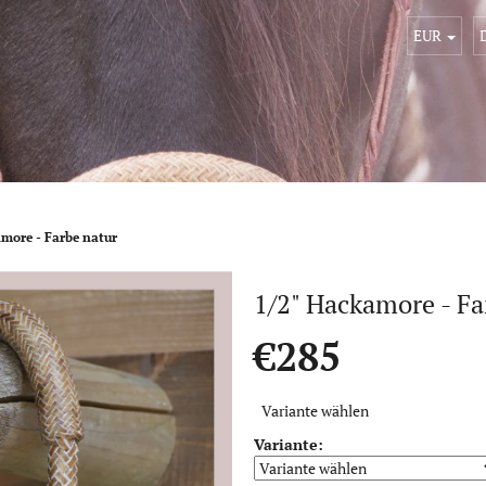
EUR
more - Farbe natur
1/2" Hackamore - Fa
€285
Verkaufspreis:
Variante wählen
Variante: