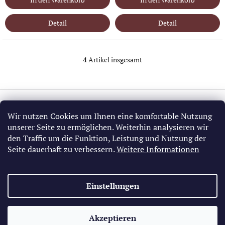
Detail
Detail
4
Artikel insgesamt
S
t
e
u
F
e
u
r
Information
ß
Wir nutzen Cookies um Ihnen eine komfortable Nutzung
e
z
unserer Seite zu ermöglichen. Weiterhin analysieren wir
l
Allgemeine Geschäftsbedingungen
e
den Traffic um die Funktion, Leistung und Nutzung der
e
GDPR
i
m
Seite dauerhaft zu verbessern.
Weitere Informationen
e
l
n
e
t
Einstellungen
e
Jeff Sanders California Bridle Horse
Vaquero Saddles
Gear in US
d
e
r
Copyright 2026
Akzeptieren
California Vaquero Store
. Alle Rechte
Erstellt von Shoptet