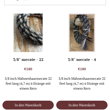
n
g
L
i
s
t
e
d
e
r
P
3/8" mecate - 22
3/8" mecate - 4
r
o
€180
€180
d
u
3/8 inch Mähnenhaarmecate 22
3/8 inch Mähnenhaarmecate 22
feet lang (6,7 m) 6 Stränge mit
feet lang (6,7 m) 6 Stränge mit
k
einem Kern
einem Kern
t
e
IN STOCK
(1 ST)
IN STOCK
(1 ST)
In den Warenkorb
In den Warenkorb