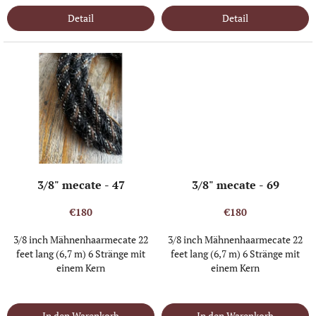
Detail
Detail
3/8" mecate - 47
3/8" mecate - 69
€180
€180
3/8 inch Mähnenhaarmecate 22
3/8 inch Mähnenhaarmecate 22
feet lang (6,7 m) 6 Stränge mit
feet lang (6,7 m) 6 Stränge mit
einem Kern
einem Kern
IN STOCK
(1 ST)
IN STOCK
(1 ST)
In den Warenkorb
In den Warenkorb