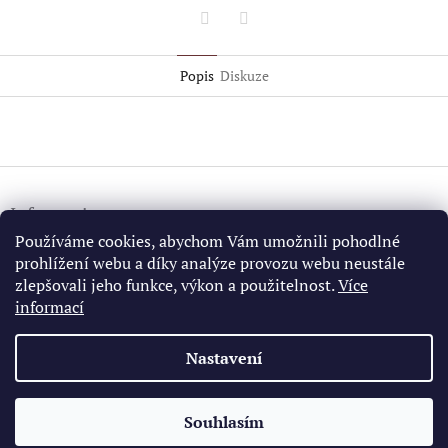
Twitter
Facebook
Popis
Diskuze
Z
á
Information
p
a
Používáme cookies, abychom Vám umožnili pohodlné
Všeobecné obchodní podmínky
t
prohlížení webu a díky analýze provozu webu neustále
GDPR
í
zlepšovali jeho funkce, výkon a použitelnost.
Více
informací
Nastavení
Jeff Sanders California Bridle Horse
Vaquero Saddles
Gear in US
Copyright 2026
California Vaquero Store
. Všechna práva
Souhlasím
Vytvořil Shoptet
vyhrazena.
Upravit nastavení cookies