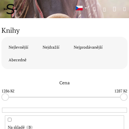
Přejít
Náku
Hledat
M
na
Přihlášení
obsah
koší
Knihy
Ř
a
Nejlevnější
Nejdražší
Nejprodávanější
z
e
Abecedně
n
í
p
Cena
r
o
1286
Kč
1287
Kč
d
u
k
t
ů
Na skladě
3