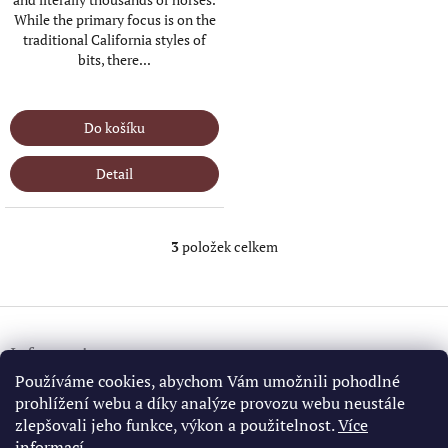
While the primary focus is on the
traditional California styles of
bits, there...
IN STOCK
(>5 KS)
Do košíku
Detail
3
položek celkem
O
v
l
á
Z
d
á
a
Information
p
c
a
Používáme cookies, abychom Vám umožnili pohodlné
í
Všeobecné obchodní podmínky
t
prohlížení webu a díky analýze provozu webu neustále
p
GDPR
í
r
zlepšovali jeho funkce, výkon a použitelnost.
Více
v
informací