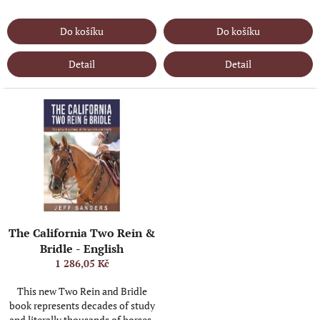
IN STOCK
(>5 KS)
IN STOCK
(>5 KS)
Do košíku
Do košíku
Detail
Detail
The California Two Rein &
Bridle - English
1 286,05 Kč
This new Two Rein and Bridle
book represents decades of study
and literally thousands of horses.