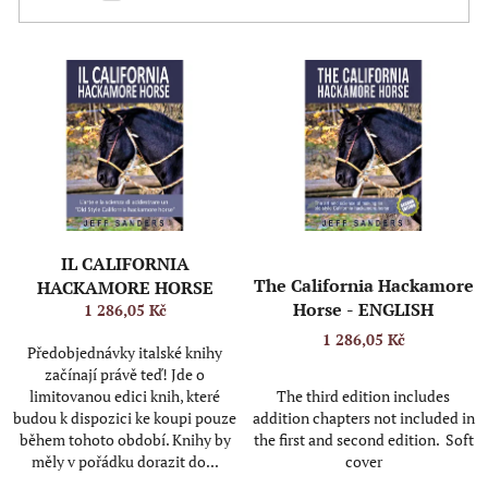
V
ý
p
i
s
p
r
o
d
IL CALIFORNIA
u
The California Hackamore
HACKAMORE HORSE
k
Horse - ENGLISH
1 286,05 Kč
t
1 286,05 Kč
ů
Předobjednávky italské knihy
začínají právě teď! Jde o
The third edition includes
limitovanou edici knih, které
addition chapters not included in
budou k dispozici ke koupi pouze
the first and second edition. Soft
během tohoto období. Knihy by
cover
měly v pořádku dorazit do...