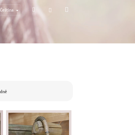
Nákupní
Hledat
Přihlášení
Čeština
košík
dně