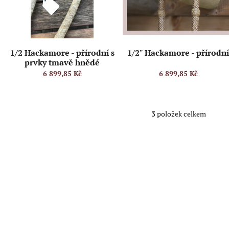
s
o
p
d
r
u
o
k
d
t
1/2 Hackamore - přírodní s
1/2" Hackamore - přírodn
u
ů
prvky tmavě hnědé
k
6 899,85 Kč
6 899,85 Kč
t
ů
3
položek celkem
O
v
l
á
d
a
c
í
p
r
v
k