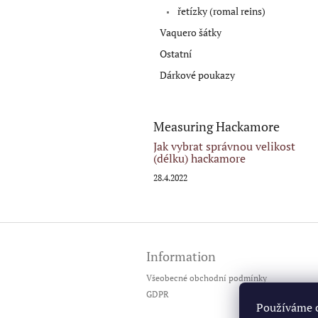
řetízky (romal reins)
Vaquero šátky
Ostatní
Dárkové poukazy
Measuring Hackamore
Jak vybrat správnou velikost
(délku) hackamore
28.4.2022
Z
á
Information
p
a
Všeobecné obchodní podmínky
t
GDPR
í
Používáme c