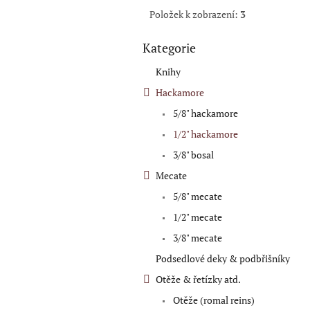
Položek k zobrazení:
3
Kategorie
Přeskočit
kategorie
Knihy
Hackamore
5/8" hackamore
1/2" hackamore
3/8" bosal
Mecate
5/8" mecate
1/2" mecate
3/8" mecate
Podsedlové deky & podbřišníky
Otěže & řetízky atd.
Otěže (romal reins)