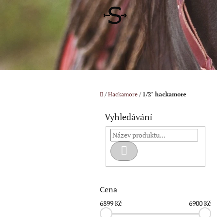
Přejít
na
obsah
Domů
/
Hackamore
/
1/2" hackamore
P
o
Vyhledávání
s
t
r
Hledat
a
n
n
í
Cena
p
6899
Kč
6900
Kč
a