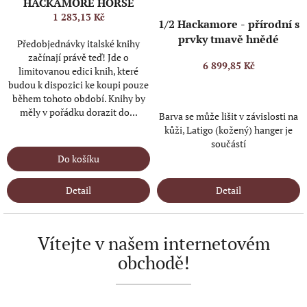
HACKAMORE HORSE
e
1 283,13 Kč
m
1/2 Hackamore - přírodní s
prvky tmavě hnědé
i
Předobjednávky italské knihy
n
začínají právě teď! Jde o
6 899,85 Kč
limitovanou edici knih, které
t
budou k dispozici ke koupi pouze
e
během tohoto období. Knihy by
r
měly v pořádku dorazit do...
Barva se může lišit v závislosti na
n
kůži, Latigo (kožený) hanger je
IN STOCK
(>5 KS)
součástí
e
Do košíku
t
IN STOCK
(1 KS)
o
Detail
Detail
v
é
m
Vítejte v našem internetovém
o
obchodě!
b
c