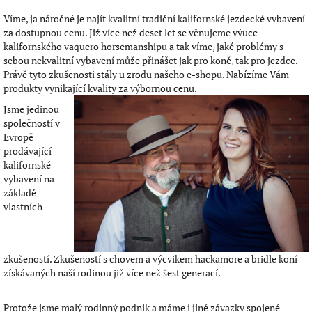
h
o
Víme, ja náročné je najít kvalitní tradiční kalifornské jezdecké vybavení
za dostupnou cenu. Již více než deset let se věnujeme výuce
d
kalifornského vaquero horsemanshipu a tak víme, jaké problémy s
ě
sebou nekvalitní vybavení může přinášet jak pro koně, tak pro jezdce.
!
Právě tyto zkušenosti stály u zrodu našeho e-shopu. Nabízíme Vám
produkty vynikající kvality za výbornou cenu.
Jsme jedinou
společností v
Evropě
prodávající
kalifornské
vybavení na
základě
vlastních
zkušeností. Zkušeností s chovem a výcvikem hackamore a bridle koní
získávaných naší rodinou již více než šest generací.
Protože jsme malý rodinný podnik a máme i jiné závazky spojené