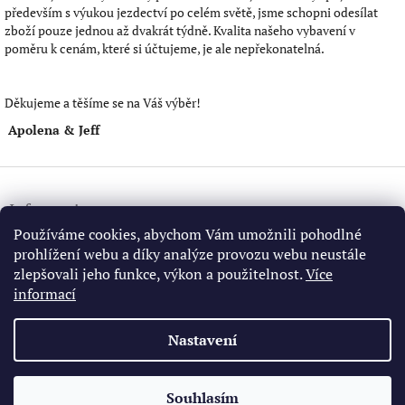
především s výukou jezdectví po celém světě, jsme schopni odesílat
zboží pouze jednou až dvakrát týdně. Kvalita našeho vybavení v
poměru k cenám, které si účtujeme, je ale nepřekonatelná.
Děkujeme a těšíme se na Váš výběr!
Apolena & Jeff
Z
á
Information
p
a
Používáme cookies, abychom Vám umožnili pohodlné
Všeobecné obchodní podmínky
t
prohlížení webu a díky analýze provozu webu neustále
GDPR
í
zlepšovali jeho funkce, výkon a použitelnost.
Více
informací
Nastavení
Jeff Sanders California Bridle Horse
Vaquero Saddles
Gear in US
Souhlasím
Copyright 2026
California Vaquero Store
. Všechna práva
Vytvořil Shoptet