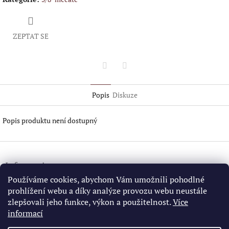
ZEPTAT SE
Twitter
Facebook
Popis
Diskuze
Popis produktu není dostupný
Z
á
Information
p
a
Používáme cookies, abychom Vám umožnili pohodlné
Všeobecné obchodní podmínky
t
prohlížení webu a díky analýze provozu webu neustále
GDPR
í
zlepšovali jeho funkce, výkon a použitelnost.
Více
informací