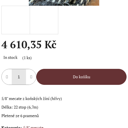
4 610,35 Kč
Měrná
In stock
(1 ks)
cena:
Do košíku
5/8" mecate z koňských žíní (hřívy)
Délka: 22 stop (6,7m)
Pletené ze 6 pramenů
Kategorie
:
5/8" mecate