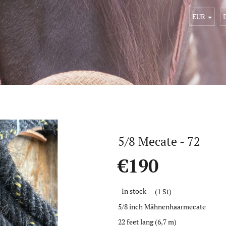
EUR
5/8 Mecate - 72
€190
Verkaufspreis:
In stock
(1 St)
5/8 inch Mähnenhaarmecate
22 feet lang (6,7 m)