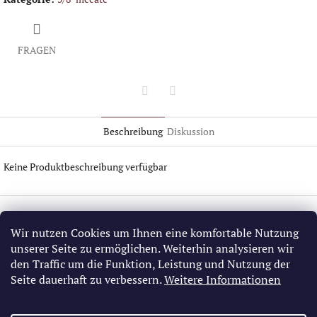
FRAGEN
Twitter
Facebook
Beschreibung
Diskussion
Keine Produktbeschreibung verfügbar
F
u
Information
ß
Wir nutzen Cookies um Ihnen eine komfortable Nutzung
z
unserer Seite zu ermöglichen. Weiterhin analysieren wir
Allgemeine Geschäftsbedingungen
e
den Traffic um die Funktion, Leistung und Nutzung der
GDPR
i
Seite dauerhaft zu verbessern.
Weitere Informationen
l
e