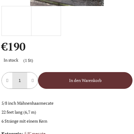
€190
Verkaufspreis:
In stock
(1 St)
In den Warenkorb
5/8 inch Mähnenhaarmecate
22 feet lang (6,7 m)
6 Stränge mit einem Kern
Kategorie
:
5/8" mecate