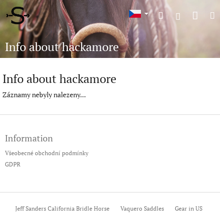
Přejít
Náku
Hledat
M
na
Přihlášení
obsah
koší
Info about hackamore
Info about hackamore
Záznamy nebyly nalezeny...
Z
á
Information
p
a
Všeobecné obchodní podmínky
t
GDPR
í
Jeff Sanders California Bridle Horse
Vaquero Saddles
Gear in US