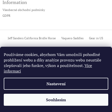
a
Information
p
c
a
í
Všeobecné obchodní podmínky
t
p
GDPR
í
r
v
k
y
v
Jeff Sanders California Bridle Horse
Vaquero Saddles
Gear in US
ý
p
i
Copyright 2026
California Vaquero Store
. Všechna práva
Používáme cookies, abychom Vám umožnili pohodlné
Vytvořil Shoptet
s
prohlížení webu a díky analýze provozu webu neustále
vyhrazena.
Upravit nastavení cookies
u
zlepšovali jeho funkce, výkon a použitelnost.
Více
informací
Nastavení
Souhlasím