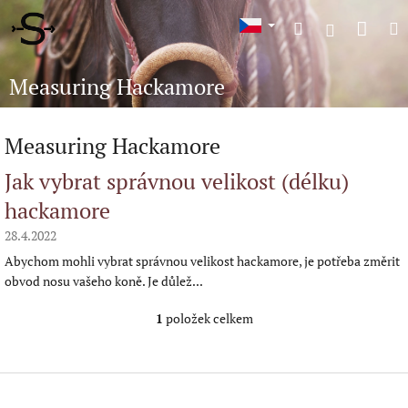
Přejít
Náku
Hledat
M
na
Přihlášení
obsah
koší
Measuring Hackamore
Measuring Hackamore
V
Jak vybrat správnou velikost (délku)
ý
hackamore
p
i
28.4.2022
s
Abychom mohli vybrat správnou velikost hackamore, je potřeba změrit
č
obvod nosu vašeho koně. Je důlež...
l
á
1
položek celkem
O
n
v
k
l
ů
á
Z
d
á